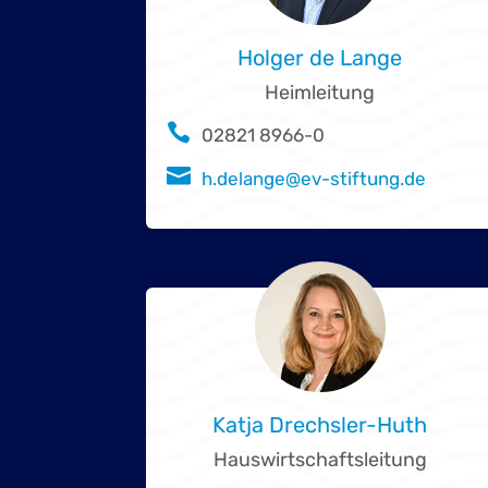
Holger de Lange
Heimleitung

02821 8966-0

h.delange@ev-stiftung.de
Katja Drechsler-Huth
Hauswirtschaftsleitung