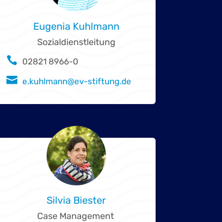
Eugenia Kuhlmann
Sozialdienstleitung

02821 8966-0

e.kuhlmann@ev-stiftung.de
Silvia Biester
Case Management