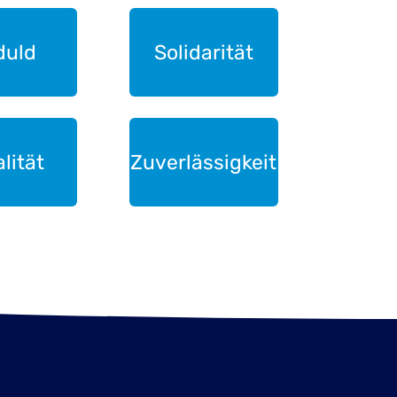
duld
Solidarität
lität
Zuverlässigkeit