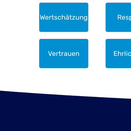
Wertschätzung
Res
Vertrauen
Ehrli