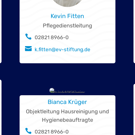
Kevin Fitten
Pflegedienstleitung

02821 8966-0

k.fitten@ev-stiftung.de
Bianca Krüger
Objektleitung Hausreinigung und
Hygienebeauftragte

02821 8966-0