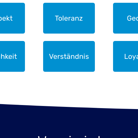
pekt
Toleranz
Ge
chkeit
Verständnis
Loya